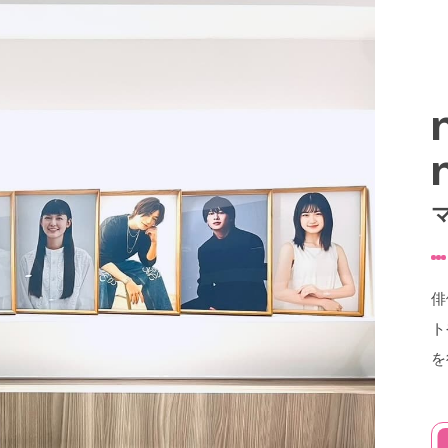
俳
ト
を