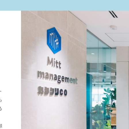
ト
ら
る
頼