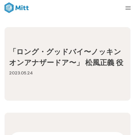
Home
「ロング・グッドバイ〜ノッキン
News
オンアナザードア〜」 松風正義 役
2023.05.24
About
Ticket
mitt management