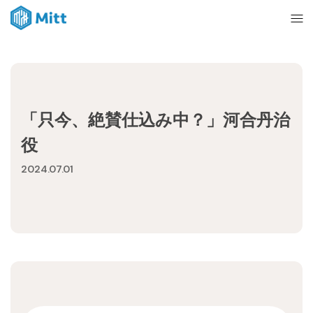
Home
「只今、絶賛仕込み中？」河合丹治
News
役
2024.07.01
About
Ticket
mitt management