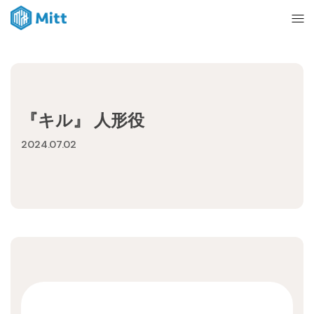
Home
『キル』 人形役
News
2024.07.02
About
Ticket
mitt management