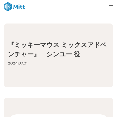
Home
『ミッキーマウス ミックスアドベ
News
ンチャー』 シンユー 役
2024.07.01
About
Ticket
mitt management