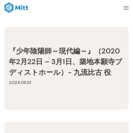
Home
『少年陰陽師～現代編～』（2020
News
年2月22日 – 3月1日、築地本願寺ブ
ディストホール）- 九流比古 役
About
2024.05.01
Ticket
mitt management