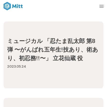
Home
ミュージカル 「忍たま乱太郎 第8
News
弾 〜がんばれ五年生!技あり、術あ
り、初忍務!!〜」 立花仙蔵 役
About
2023.05.24
Ticket
mitt management