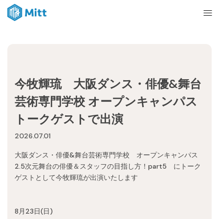
Home
今牧輝琉 大阪ダンス・俳優&舞台
News
芸術専門学校 オープンキャンパス
トークゲストで出演
About
2026.07.01
大阪ダンス・俳優&舞台芸術専門学校 オープンキャンパス
Ticket
2.5次元舞台の俳優＆スタッフの目指し方！part5 にトーク
ゲストとして今牧輝琉が出演いたします
mitt management
8月23日(日)