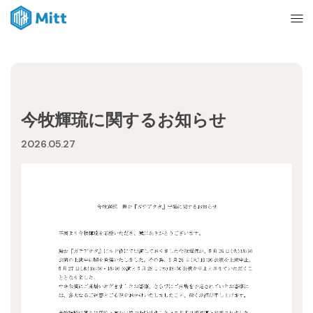
Home
今牧輝琉に関するお知らせ
News
2026.05.27
About
Ticket
mitt management