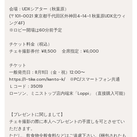
会場：UDXシアター（秋葉原）
(〒101-0021 東京都千代田区外神田4-14-1 秋葉原UDX北ウィ
ング4F)
※ロビー開場は60分前予定
チケット料金（税込）
チェキ撮影券付: ¥8,500 全席指定：¥6,000
チケット
一般発売日：8月11日（金・祝）12:00〜
https://l-tike.com/kento-k/ ※PC/スマートフォン共通
Ｌコード：35019
ローソン、ミニストップ店内端末「Loppi」（直接購入可能）
【プレゼントに関しまして】
チェキ撮影の際に本人へプレゼントの手渡しを可とさせてい
ただきます。
ただし、飲食物全般食料などはご遠慮下さい。(梱包されたも