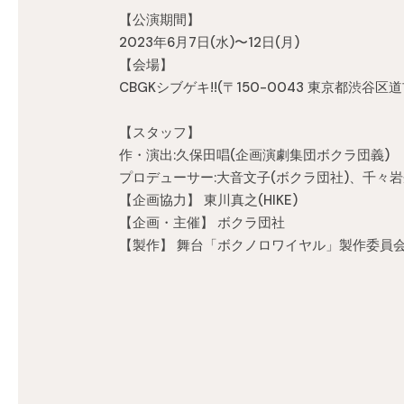
【公演期間】
2023年6月7日(水)〜12日(月)
【会場】
CBGKシブゲキ!!(〒150-0043 東京都渋谷
【スタッフ】
作・演出:久保田唱(企画演劇集団ボクラ団義)
プロデューサー:大音文子(ボクラ団社)、千々岩奈央
【企画協力】 東川真之(HIKE)
【企画・主催】 ボクラ団社
【製作】 舞台「ボクノロワイヤル」製作委員