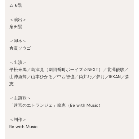
Recruit
ム 6階
＜演出＞
扇田賢
＜脚本＞
倉貫ソウゴ
＜出演＞
平松來馬／島津見（劇団番町ボーイズ☆NEXT）／北澤優駿／
山沖勇輝／山本ひかる／中西智也／筒井巧／夢月／IKKAN／森
恵
＜主題歌＞
「迷宮のエトランジェ」森恵（Be with Music）
＜制作＞
Be with Music