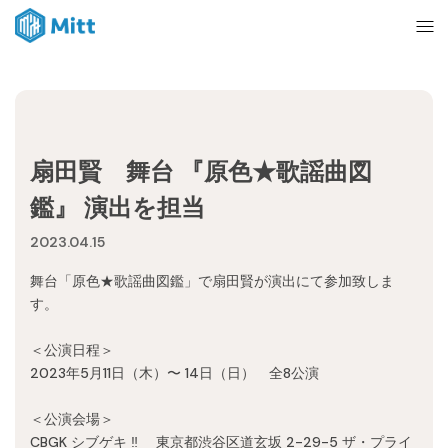
Home
扇田賢 舞台 『原色★歌謡曲図
News
鑑』 演出を担当
2023.04.15
About
舞台「原色★歌謡曲図鑑」で扇田賢が演出にて参加致しま
す。
Ticket
＜公演日程＞
2023年5月11日（木）〜 14日（日） 全8公演
mitt management
＜公演会場＞
CBGK シブゲキ ‼︎ 東京都渋谷区道玄坂 2-29-5 ザ・プライ