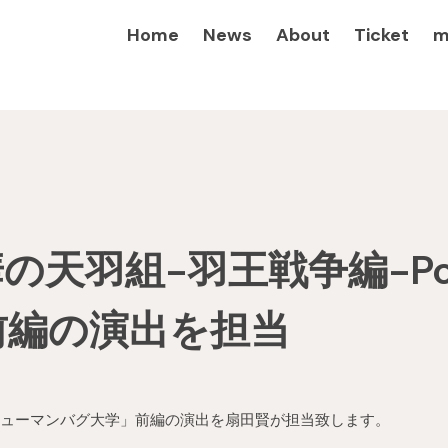
Home
News
About
Ticket
m
天羽組-羽王戦争編-Powe
前編の演出を担当
by ヒューマンバグ大学」前編の演出を扇田賢が担当致します。