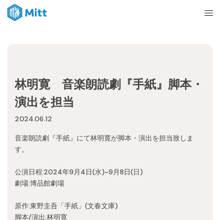
Home
林明寛 音楽朗読劇『手紙』脚本・
News
演出を担当
2024.06.12
About
音楽朗読劇『手紙』にて林明寛が脚本・演出を担当致しま
す。
Ticket
公演日程:2024年9月4日(水)~9月8日(日)
劇場:博品館劇場
mitt management
原作:東野圭吾「手紙」(文春文庫)
脚本/演出:林明寛