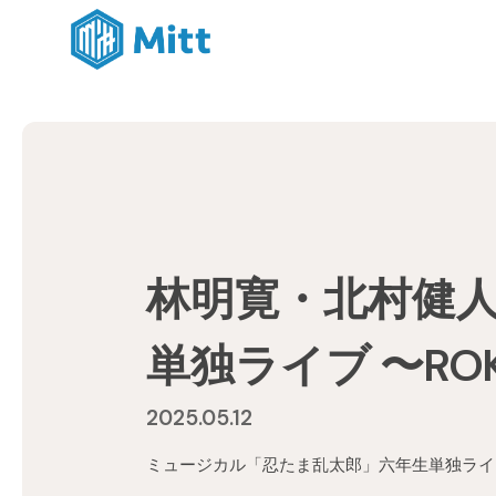
林明寛・北村健
単独ライブ 〜ROKU
2025.05.12
ミュージカル「忍たま乱太郎」六年生単独ライブ 