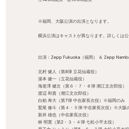
※福岡、大阪公演の出演となります。
横浜公演はキャストが異なります。詳しくは公
出演：Zepp Fukuoka（福岡） ＆ Zepp Na
北村 健人（第8弾 立花仙蔵役）
湯本 健一（立花仙蔵役）
海老澤 健次（第６・７・８弾 潮江文次郎役）
渡辺 和貴（潮江文次郎役）
白柏 寿大（第7弾 中在家長次役）※福岡のみ
鷲尾 修斗（第４・５弾 中在家長次役）※大阪
新井 雄也（中在家長次役）
林 明寛（第2・３・４弾 七松小平太役）