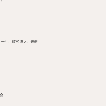
役）
樹、一斗、篠宮 隆太、来夢
会