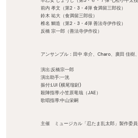
早乙女 じょうじ（第5・６・７弾 七松小平太
前内 孝文（第2・3・4弾 食満留三郎役）
鈴木 祐大（食満留三郎役）
椎名 鯛造（第2・3・4弾 善法寺伊作役）
反橋 宗一郎（善法寺伊作役）
アンサンブル：田中 幸介、Charo、廣田 佳
演出:反橋宗一郎
演出助手:一洸
振付:LUI (横尾瑠尉)
殺陣指導:小笠原竜哉（JAE）
歌唱指導:中山栄嗣
主催 ミュージカル「忍たま乱太郎」製作委員