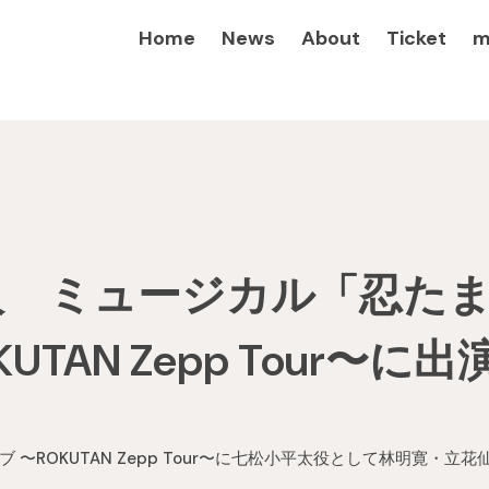
Home
News
About
Ticket
m
人 ミュージカル「忍た
TAN Zepp Tour〜に出
〜ROKUTAN Zepp Tour〜に七松小平太役として林明寛・