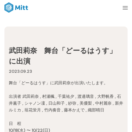
Home
武田莉奈 舞台「どーるはうす」
News
に出演
2023.09.23
About
舞台「どーるはうす」に武田莉奈が出演いたします。
Ticket
出演者 武田莉奈 , 村瀬楓 , 千葉祐夕 , 渡邊璃音 , 大野帆香 , 石
井薫子 , シャノン凜 , 日山和子 , 紗弥 , 美優梨 , 中村麗奈 , 新井
ルミカ , 垣花蛍月 , 竹内奏音 , 藤本かえで , 織部晴日
mitt management
日 程
10/18(水) 〜 10/22(日)