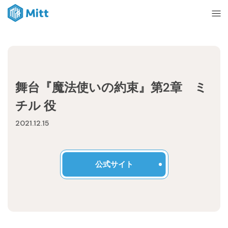
Home
舞台『魔法使いの約束』第2章 ミ
News
チル 役
2021.12.15
About
Ticket
公式サイト
mitt management