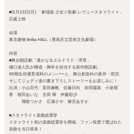
Recruit
■12月23日(月) 「劇場版 少女☆歌劇 レヴュースタァライト」
応援上映
会場
東京建物 Brillia HALL（豊島区立芸術文化劇場）
内容
■舞台朗読劇「遙かなるエルドラド・序章」
樋口達人氏が構成・脚本を担当する新作朗読劇。
99期生俳優育成科のメンバーと、舞台創造科の眞井・雨宮、
そしてジュディ達の書き下ろしストーリーをお楽しみに！
出演：小山百代 富田麻帆 佐藤日向 岩田陽葵 小泉萌
香 相羽あいな 生田 輝 伊藤彩沙
飛龍つかさ 広瀬さや 篠宮あすか
■スタァライト楽曲総選挙
スタァライト初の楽曲総選挙を開催。ファン投票で選ばれた
楽曲を当日発表！