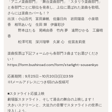
「アニメ楽曲部門」「舞台楽曲部門」「スタリラ楽曲部門」
と各部門ごとに順位を発表し、上位に選ばれた楽曲を歌唱。
さらには楽曲カバーも！？
出演：小山百代 富田麻帆 佐藤日向 岩田陽葵 小泉萌
香 相羽あいな 生田 輝 伊藤彩沙
野本ほたる 尾崎由香 竹内 夢 遠野ひかる 工藤晴
香
松澤可苑 深川瑠華 久家 心 佐當友莉亜
楽曲投票は下記フォームから各部門３曲までお選びくださ
い！
https://form.bushiroad.com/form/starlight-sousenkyo
応募期間：9月25日～10月20日(日)23:59
※1メールアドレスにつき1回のみ投稿可
■スタァライト応援上映
劇場版スタァライト、そして過去の舞台の上映します！
大きいスクリーンと、大迫力の音響でスタァライトの世界に
没入しよう。