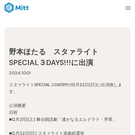
Home
野本ほたる スタァライト
News
SPECIAL３DAYS!!!に出演
2024.10.01
About
スタァライトSPECIAL３DAYS!!!の12月22日(日)に出演致しま
す。
Ticket
公演概要
日程
mitt management
■12月21日(土) 舞台朗読劇「遙かなるエルドラド・序章」
■12月22日(日) スタァライト楽曲総選挙