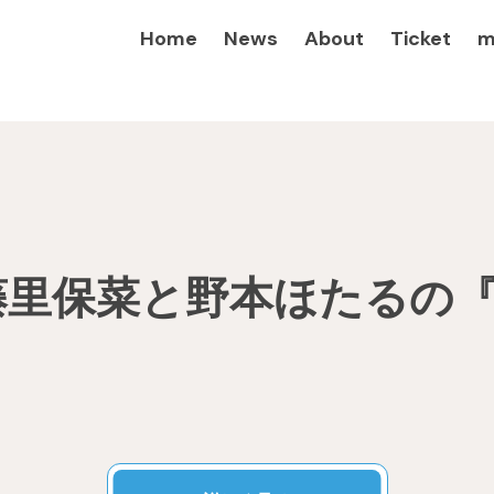
Home
News
About
Ticket
m
藤里保菜と野本ほたるの