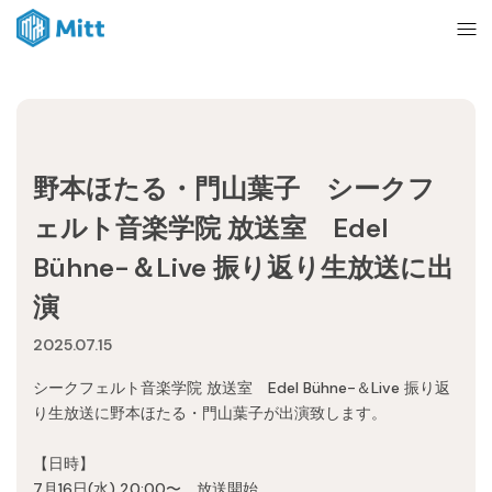
Home
野本ほたる・門山葉子 シークフ
News
ェルト音楽学院 放送室 Edel
Bühne-＆Live 振り返り生放送に出
About
演
2025.07.15
Ticket
シークフェルト音楽学院 放送室 Edel Bühne-＆Live 振り返
り生放送に野本ほたる・門山葉子が出演致します。
mitt management
【日時】
7月16日(水) 20:00〜 放送開始