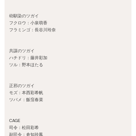
幼馴染のツガイ
フクロウ：小泉萌香
フラミンゴ：長谷川玲奈
共謀のツガイ
ハチドリ：藤井彩加
ツル：野本ほたる
正邪のツガイ
モズ：本西彩希帆
ツバメ：飯窪春菜
CAGE
司令：松田彩希
副司令：倉知玲鳳