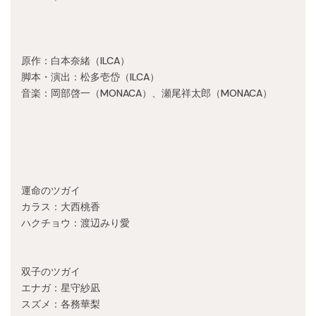
Recruit
原作：白本奈緒（ILCA）
脚本・演出：松多壱岱（ILCA）
音楽：岡部啓一（MONACA）、瀬尾祥太郎（MONACA）
運命のツガイ
カラス：大西桃香
ハクチョウ：渡辺みり愛
双子のツガイ
エナガ：星守紗凪
スズメ：各務華梨