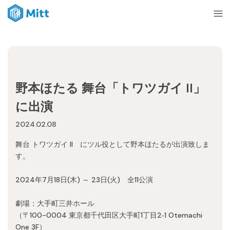
Home
野本ほたる 舞台「トワツガイ II」
News
に出演
2024.02.08
About
舞台 トワツガイ II にツル役として野本ほたるが出演致しま
す。
Ticket
2024年7月18日(木) ～ 23日(火) 全11公演
mitt management
劇場：大手町三井ホール
（〒100-0004 東京都千代田区大手町1丁目2‐1 Otemachi
One 3F）