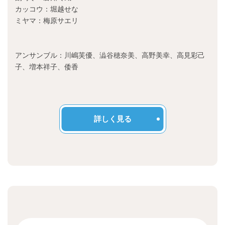
カッコウ：堀越せな
ミヤマ：梅原サエリ
アンサンブル：川嶋芙優、澁谷穂奈美、高野美幸、高見彩己
子、増本祥子、倭香
詳しく見る