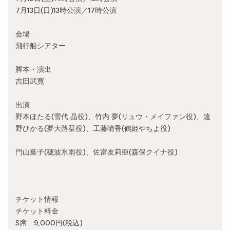
Recruit
7月13日(日)13時公演／17時公演
会場
飛行船シアター
脚本・演出
吉田武寛
出演
野本ほたる(雪代 晶役)、竹内 夢(リュウ・メイファン役)、遠
野ひかる(夢大路栞役)、工藤晴香(鶴姫やちよ役)
門山葉子(穂波氷雨役)、佐當友莉亜(森保クイナ役)
チケット情報
チケット料金
S席 9,000円(税込)