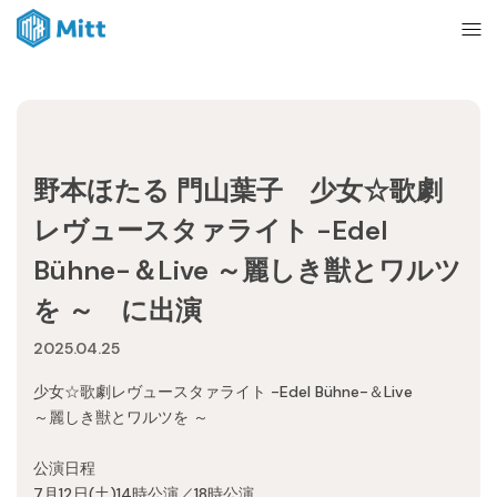
Home
野本ほたる 門山葉子 少女☆歌劇
News
レヴュースタァライト -Edel
Bühne-＆Live ～麗しき獣とワルツ
About
を ～ に出演
2025.04.25
Ticket
少女☆歌劇レヴュースタァライト -Edel Bühne-＆Live
～麗しき獣とワルツを ～
mitt management
公演日程
7月12日(土)14時公演／18時公演