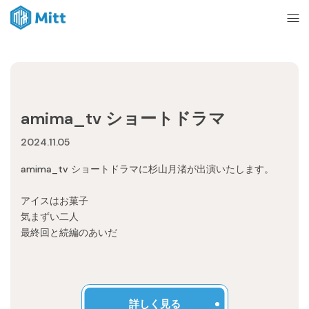
Home
amima_tv ショートドラマ
News
2024.11.05
amima_tv ショートドラマに杉山月渚が出演いたします。
About
アイスはお菓子
気まずい二人
Ticket
最終回と続編のあいだ
mitt management
詳しく見る