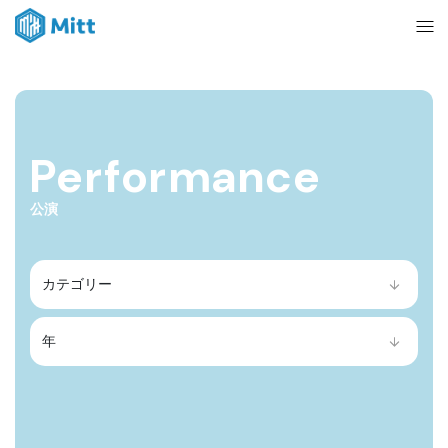
Home
Performance
News
公演
About
Ticket
mitt management