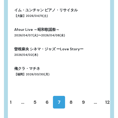
イム・ユンチャン ピアノ・リサイタル
【大阪】2026/04/11(土)
Afour Live ～昭和歌謡祭～
2026/04/07(火)〜2026/04/08(水)
曽根麻央 シネマ・ジャズ ーLove Storyー
2026/04/02(木)
俺クラ・マチネ
【福岡】2026/03/30(月)
1
...
5
6
7
8
9
...
12