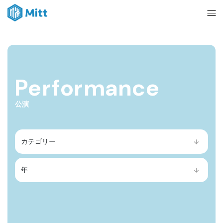
Home
Performance
News
公演
About
Ticket
mitt management