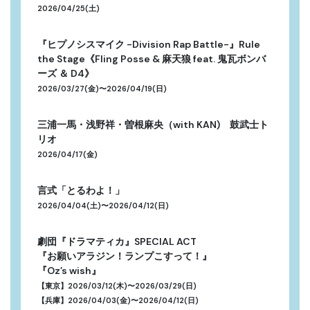
2026/04/25(土)
『ヒプノシスマイク -Division Rap Battle-』Rule
the Stage《Fling Posse & 麻天狼 feat. 鬼瓦ボンバ
ーズ ＆ D4》
2026/03/27(金)〜2026/04/19(日)
三浦一馬・浅野祥・曽根麻央（with KAN) 鼓武士ト
リオ
2026/04/17(金)
言式「とるわよ！」
2026/04/04(土)〜2026/04/12(日)
劇団『ドラマティカ』SPECIAL ACT
『お願いアラジン！ランプこすって！』
『Oz’s wish』
【東京】2026/03/12(木)〜2026/03/29(日)
【兵庫】2026/04/03(金)〜2026/04/12(日)